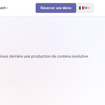
act
Réserver une démo
FR
flows derrière une production de contenu évolutive.