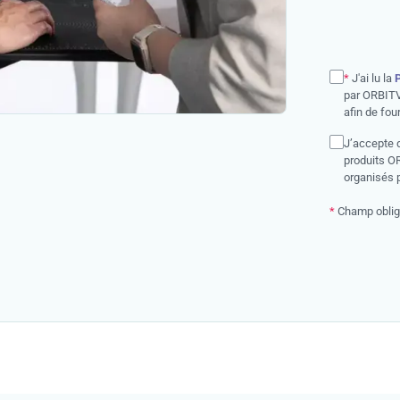
*
J'ai lu la
P
par ORBITV
afin de fou
J’accepte d
produits O
organisés 
*
Champ oblig