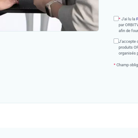
*
J'ai lu la
P
par ORBITV
afin de fou
J’accepte d
produits O
organisés 
*
Champ oblig