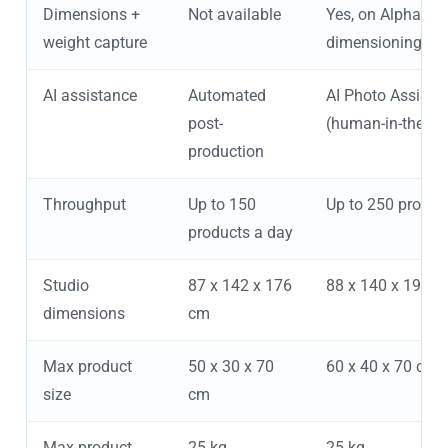
Dimensions +
Not available
Yes, on Alphasho
weight capture
dimensioning + i
AI assistance
Automated
AI Photo Assistan
post-
(human-in-the-lo
production
Throughput
Up to 150
Up to 250 produc
products a day
Studio
87 x 142 x 176
88 x 140 x 197 c
dimensions
cm
Max product
50 x 30 x 70
60 x 40 x 70 cm
size
cm
Max product
25 kg
25 kg