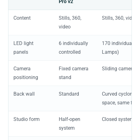
Pro v2
Content
Stills, 360,
Stills, 360, video
video
LED light
6 individually
170 individually 
panels
controlled
Lamps)
Camera
Fixed camera
Sliding camera ra
positioning
stand
Back wall
Standard
Curved cycloram
space, same foot
Studio form
Half-open
Closed system fo
system