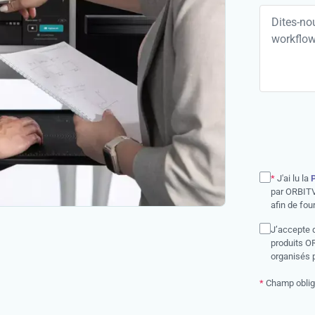
*
J'ai lu la
P
par ORBITV
afin de fou
J’accepte d
produits O
organisés 
*
Champ oblig