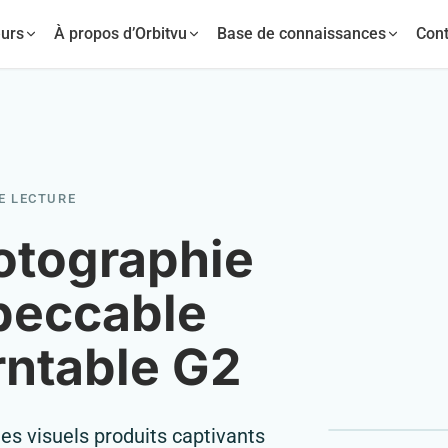
urs
À propos d’Orbitvu
Base de connaissances
Cont
DE LECTURE
otographie
peccable
rntable G2
 visuels produits captivants