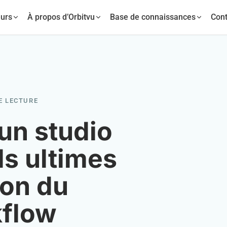
urs
À propos d’Orbitvu
Base de connaissances
Cont
E LECTURE
un studio
ls ultimes
ion du
kflow