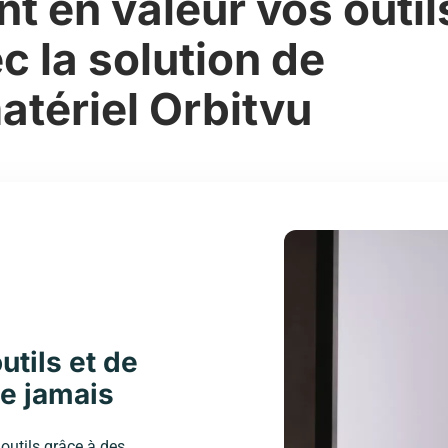
t en valeur vos outil
c la solution de
atériel Orbitvu
tils et de
ue jamais
 outils grâce à des