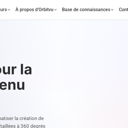
urs
À propos d’Orbitvu
Base de connaissances
Cont
ur la
tenu
matiser la création de
étaillées à 360 degrés