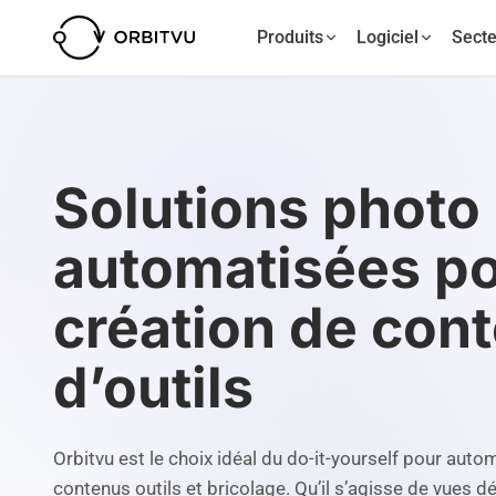
Produits
Logiciel
Secte
Solutions photo
automatisées po
création de con
d’outils
Orbitvu est le choix idéal du do-it-yourself pour auto
contenus outils et bricolage. Qu’il s’agisse de vues d