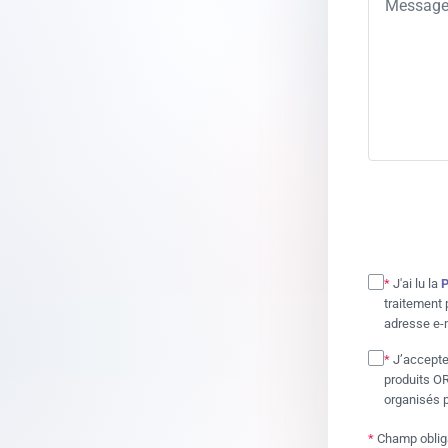
*
J'ai lu la
P
traitement
adresse e-m
*
J’accepte
produits OR
organisés p
*
Champ oblig