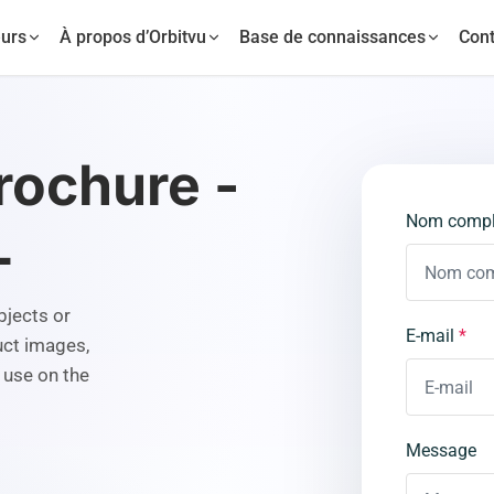
urs
À propos d’Orbitvu
Base de connaissances
Cont
rochure -
Nom compl
L
bjects or
E-mail
*
uct images,
 use on the
Message