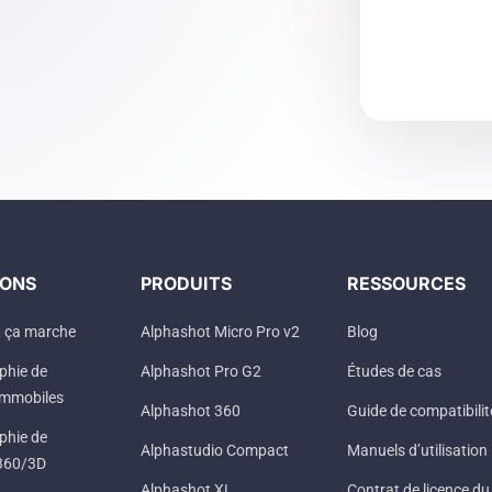
IONS
PRODUITS
RESSOURCES
 ça marche
Alphashot Micro Pro v2
Blog
phie de
Alphashot Pro G2
Études de cas
immobiles
Alphashot 360
Guide de compatibilit
phie de
Alphastudio Compact
Manuels d’utilisation
 360/3D
Alphashot XL
Contrat de licence du