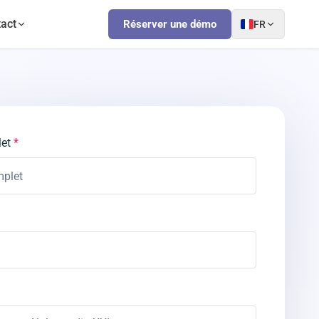
act
Réserver une démo
FR
et
*